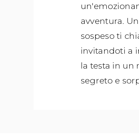
un'emoziona
avventura. U
sospeso ti ch
invitandoti a
la testa in un
segreto e sor