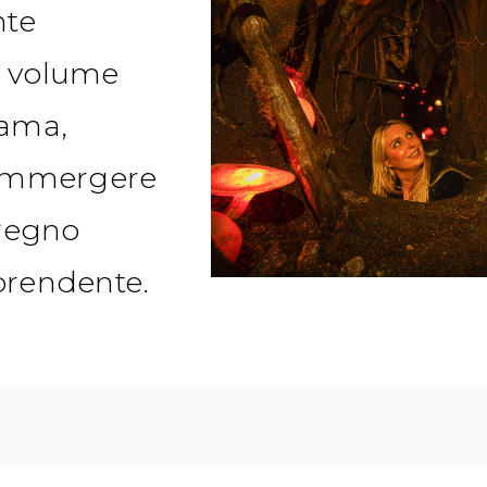
nte
n volume
iama,
 immergere
 regno
prendente.