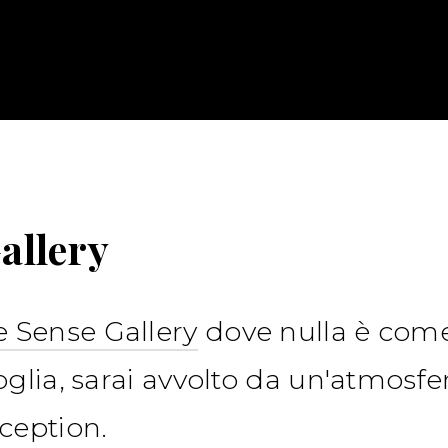
allery
 Sense Gallery
dove nulla è com
soglia, sarai avvolto da un'atmosf
eception.