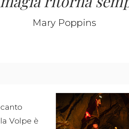
 magia ritorna semp
Mary Poppins
ncanto
la Volpe è