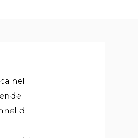
ca nel
tende:
unnel di