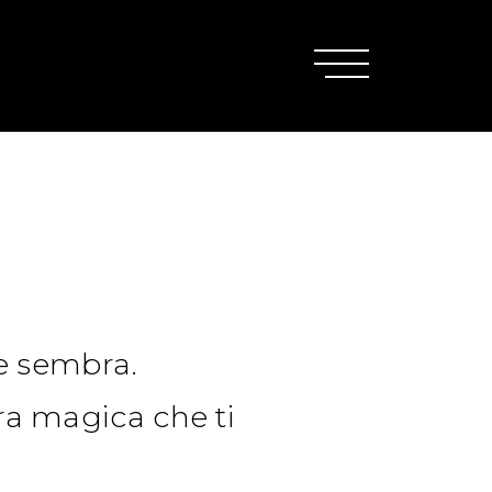
e sembra.
era magica che ti