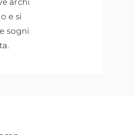
ove archi
o e si
e sogni
ta.