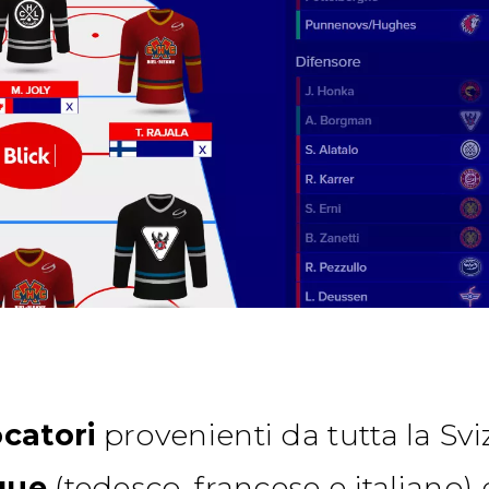
ocatori
provenienti da tutta la Svi
ngue
(tedesco, francese e italiano)