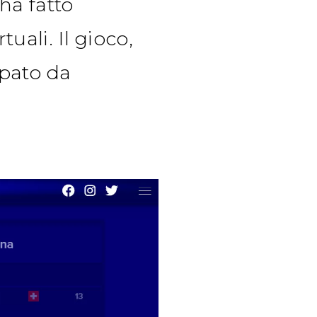
ha fatto
tuali. Il gioco,
ppato da