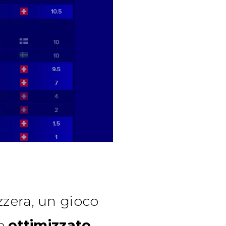
zzera, un gioco
 e
ottimizzato