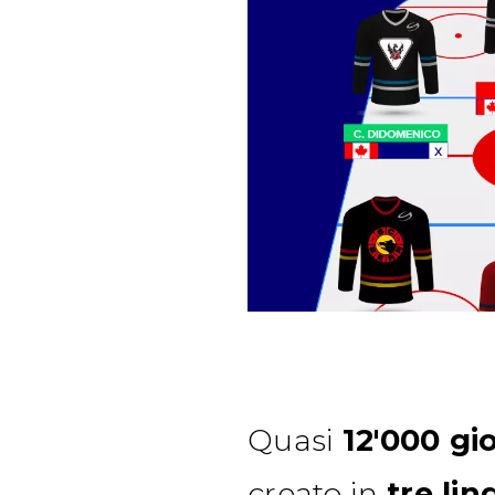
Quasi
12'000 gi
creato in
tre li