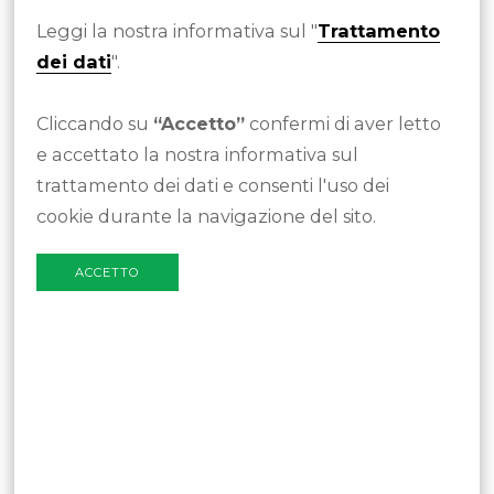
Leggi la nostra informativa sul "
Trattamento
dei dati
".
Il coinvolgimento dei diversi attori
Cliccando su
“Accetto”
confermi di aver letto
nel processo di progettazione -
e accettato la nostra informativa sul
specialisti, amministratori, fruitori
trattamento dei dati e consenti l'uso dei
cookie durante la navigazione del sito.
finali - è uno dei cardini del DfA,
così come la ricerca di soluzione
ACCETTO
estetiche di valore.