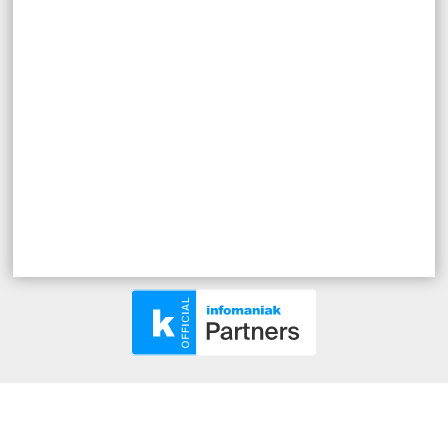
/
SUPPORTO
/
STATUS SERVIZI INFOMANIAK
/
TRATTAMENTO DEI DATI
SIAMO SOCIAL
Dal 2018, partner ufficiale
.